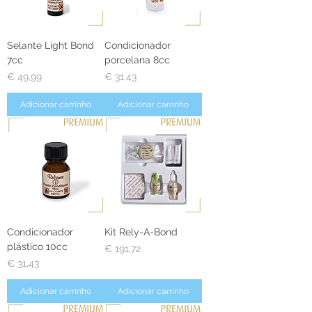
Selante Light Bond
Condicionador
7cc
porcelana 8cc
Preço
Preço
€ 49,99
€ 31,43
Adicionar carrinho
Adicionar carrinho
Condicionador
Kit Rely-A-Bond
plástico 10cc
Preço
€ 191,72
Preço
€ 31,43
Adicionar carrinho
Adicionar carrinho