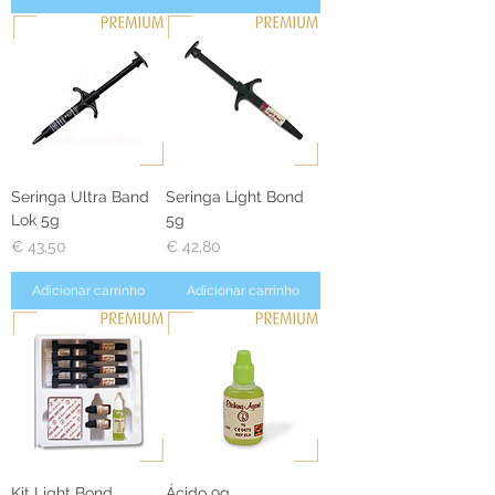
Seringa Ultra Band
Seringa Light Bond
Lok 5g
5g
Preço
Preço
€ 43,50
€ 42,80
Adicionar carrinho
Adicionar carrinho
Kit Light Bond
Ácido 9g