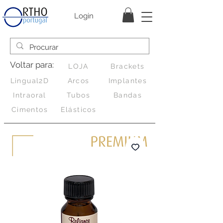
Login
Voltar para:
LOJA
Brackets
Lingual2D
Arcos
Implantes
Intraoral
Tubos
Bandas
Cimentos
Elásticos