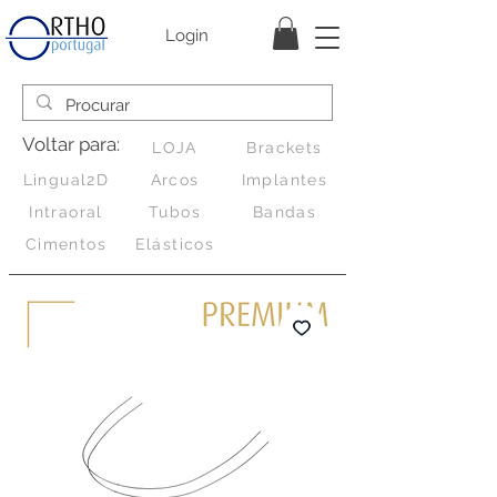
Login
Voltar para:
LOJA
Brackets
Lingual2D
Arcos
Implantes
Intraoral
Tubos
Bandas
Cimentos
Elásticos