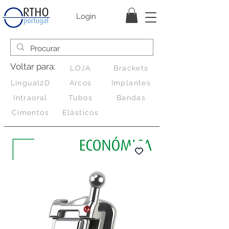
Login
Voltar para:
LOJA
Brackets
Lingual2D
Arcos
Implantes
Intraoral
Tubos
Bandas
Cimentos
Elásticos