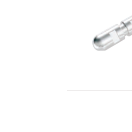
Praceta António Luís Borges, 14