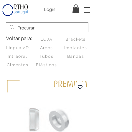
Login
Voltar para:
LOJA
Brackets
Lingual2D
Arcos
Implantes
Intraoral
Tubos
Bandas
Cimentos
Elásticos