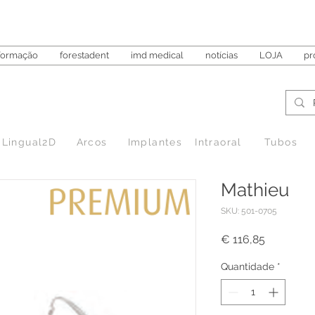
formação
forestadent
imd medical
notícias
LOJA
pr
Lingual2D
Arcos
Implantes
Intraoral
Tubos
Mathieu
SKU: 501-0705
Preço
€ 116,85
Quantidade
*