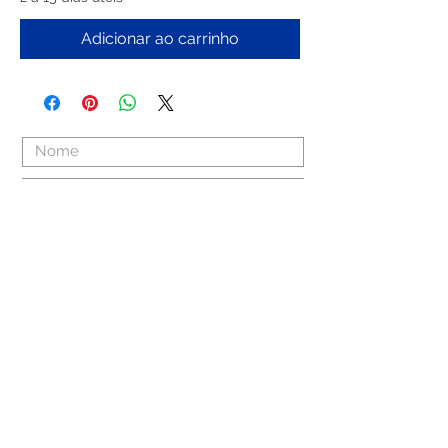
Adicionar ao carrinho
Enviar
Praceta António Luís Borges, 14
2590-065
Sobral Monte Agraço
Portugal
+351 261 948 003
(chamada para rede fixa nacional)