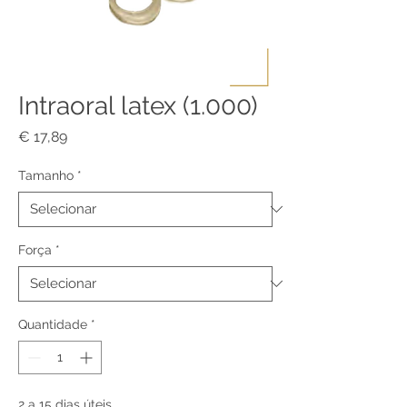
Intraoral latex (1.000)
Preço
€ 17,89
Tamanho
*
Força
*
Quantidade
*
2 a 15 dias úteis