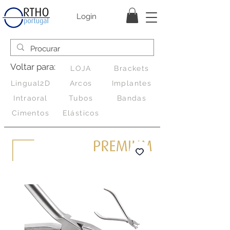
Login
Voltar para:
LOJA
Brackets
Lingual2D
Arcos
Implantes
Intraoral
Tubos
Bandas
Cimentos
Elásticos