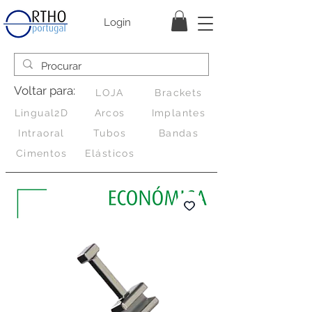
Login
Voltar para:
LOJA
Brackets
Lingual2D
Arcos
Implantes
Intraoral
Tubos
Bandas
Cimentos
Elásticos