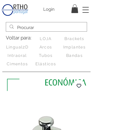
Login
Voltar para:
LOJA
Brackets
Lingual2D
Arcos
Implantes
Intraoral
Tubos
Bandas
Cimentos
Elásticos