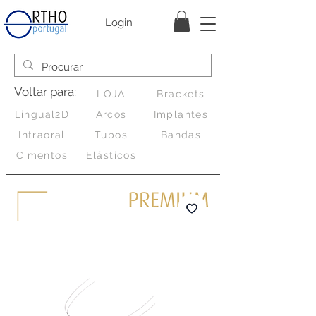
Login
Voltar para:
LOJA
Brackets
Lingual2D
Arcos
Implantes
Intraoral
Tubos
Bandas
Cimentos
Elásticos