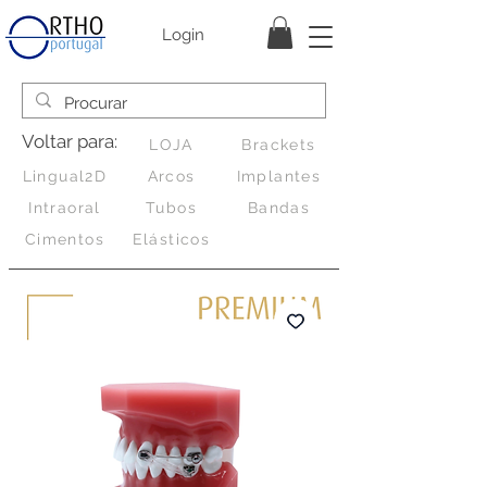
Login
Voltar para:
LOJA
Brackets
Lingual2D
Arcos
Implantes
Intraoral
Tubos
Bandas
Cimentos
Elásticos