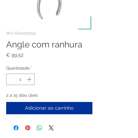
SKU: ES00003025
Angle com ranhura
Preço
€ 99,52
Quantidade
*
2 a 15 dias úteis
Adicionar ao carrinho