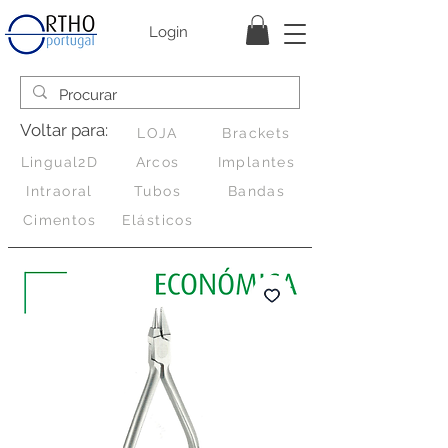
Login
Voltar para:
LOJA
Brackets
Lingual2D
Arcos
Implantes
Intraoral
Tubos
Bandas
Cimentos
Elásticos