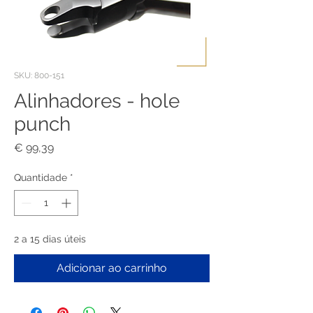
SKU: 800-151
Alinhadores - hole
punch
Preço
€ 99,39
Quantidade
*
2 a 15 dias úteis
Adicionar ao carrinho