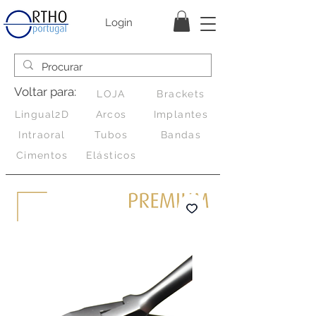
Login
Voltar para:
LOJA
Brackets
Lingual2D
Arcos
Implantes
Intraoral
Tubos
Bandas
Cimentos
Elásticos