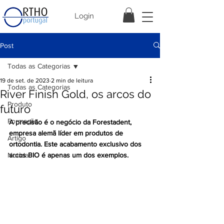
Login
Post
Todas as Categorias
19 de set. de 2023
2 min de leitura
Todas as Categorias
River Finish Gold, os arcos do
Produto
futuro
Formação
A precisão é o negócio da Forestadent, 
empresa alemã líder em produtos de 
Artigo
ortodontia. Este acabamento exclusivo dos 
Notícia
arcos BIO é apenas um dos exemplos.