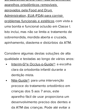
aparelhos ortodônticos removíveis 
aprovados pela Food and Drug 
Administration, EUA (FDA) para corrigir 
problemas funcionais e estéticos
 com vista a 
uma bonita e funcional oclusão em Classe I. 
Isto inclui, mas não se limita a: tratamento de 
sobremordida, mordida aberta e cruzada,  
apinhamento, diastema e distúrbios da ATM. 
Considere algumas destas soluções de alta 
qualidade e testadas ao longo de vários anos:
Interim-G®e Occlus-o-Guide®
: a escolha 
clara da ortodontia infantil durante a 
dentição mista.
Nite-Guide®
: para uma intervenção 
precoce do tratamento ortodôntico em 
crianças dos 5 aos 7 anos, este 
aparelho fácil de usar proporciona um 
desenvolvimento preciso dos dentes e 
da ATM das crianças. Pode até evitar a 