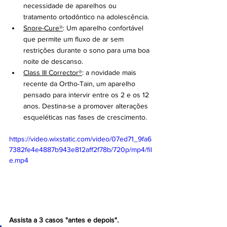
necessidade de aparelhos ou 
tratamento ortodôntico na adolescência.
Snore-Cure®
: Um aparelho confortável 
que permite um fluxo de ar sem 
restrições durante o sono para uma boa 
noite de descanso.
Class III Corrector®
: a novidade mais 
recente da Ortho-Tain, um aparelho 
pensado para intervir entre os 2 e os 12 
anos. Destina-se a promover alterações 
esqueléticas nas fases de crescimento.
https://video.wixstatic.com/video/07ed71_9fa6
7382fe4e4887b943e812aff2f78b/720p/mp4/fil
e.mp4
Assista a 3 casos "antes e depois".