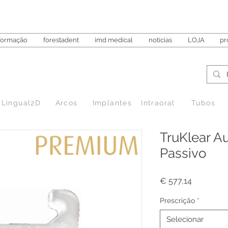
formação
forestadent
imd medical
notícias
LOJA
pr
Lingual2D
Arcos
Implantes
Intraoral
Tubos
TruKlear Au
Passivo
Preço
€ 577,14
Prescrição
*
Selecionar