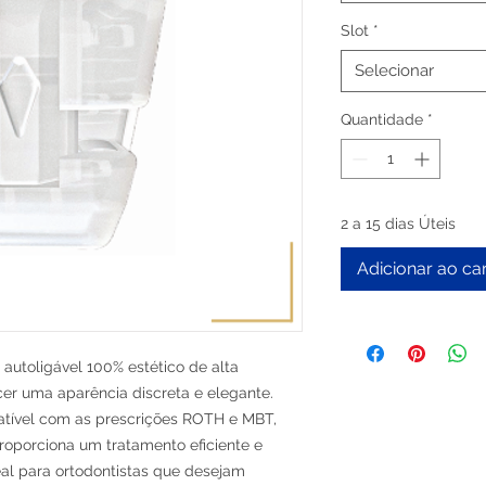
Slot
*
Selecionar
Quantidade
*
2 a 15 dias Úteis
Adicionar ao ca
autoligável 100% estético de alta
cer uma aparência discreta e elegante.
tível com as prescrições ROTH e MBT,
proporciona um tratamento eficiente e
eal para ortodontistas que desejam