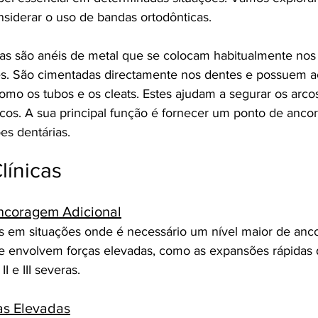
iderar o uso de bandas ortodônticas.
as são anéis de metal que se colocam habitualmente nos
s. São cimentadas directamente nos dentes e possuem ac
 como os tubos e os cleats. Estes ajudam a segurar os arco
ticos. A sua principal função é fornecer um ponto de anco
s dentárias.
línicas
ncoragem Adicional
s em situações onde é necessário um nível maior de anco
ue envolvem forças elevadas, como as expansões rápidas 
I e III severas.
as Elevadas