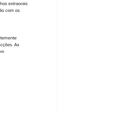
hos extraorais 
ção com os 
ntemente 
ecções. As 
em 