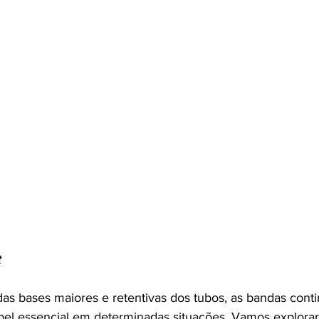
 
as bases maiores e retentivas dos tubos, as bandas cont
l essencial em determinadas situações. Vamos explorar