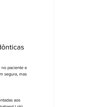
ônticas
 no paciente e 
em segura, mas 
ntadas aos 
traband Lok), 