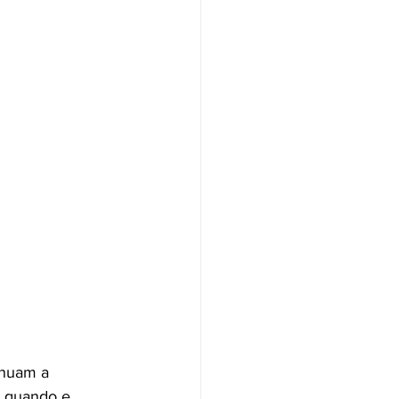
inuam a 
 quando e 