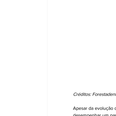
Créditos: Forestadent
Apesar da evolução d
desempenhar um pape