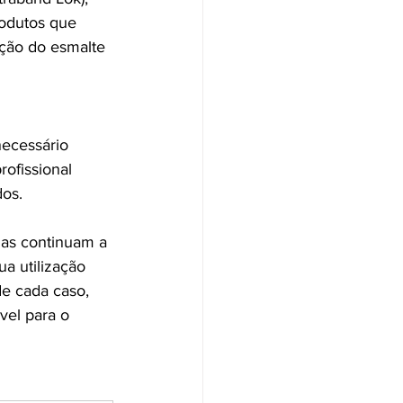
odutos que 
ação do esmalte 
necessário 
rofissional 
dos.
las continuam a 
a utilização 
e cada caso, 
vel para o 