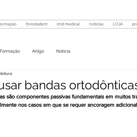
formação
forestadent
imd medical
notícias
LOJA
pr
Formação
Artigo
Notícia
leitura
sar bandas ortodôntica
cas são componentes passivas fundamentais em muitos tr
almente nos casos em que se requer ancoragem adicional