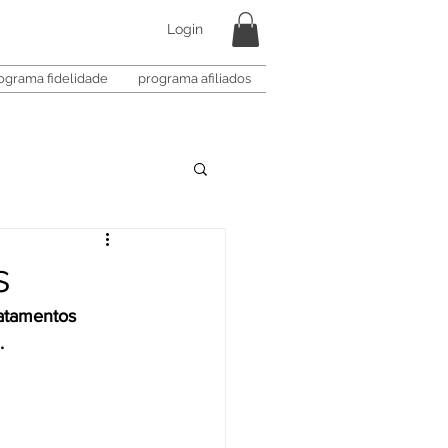
Login
ograma fidelidade
programa afiliados
s
atamentos 
.