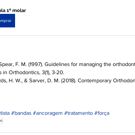
la 1º molar
omprar
Spear, F. M. (1997). Guidelines for managing the orthodont
 in Orthodontics, 3(1), 3-20.
ields, H. W., & Sarver, D. M. (2018). Contemporary Orthodont
.
tista
#bandas
#ancoragem
#tratamento
#força
as