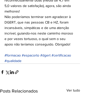
reconhecidamente boas (média de 4,7 em 
5,0 valores de satisfação), agora, são ainda 
melhores!
Não poderíamos terminar sem agradecer à 
DGERT, que nas pessoas CB e HZ, foram 
incansáveis, simpáticas e de uma atenção 
incrível, guiando-nos neste caminho moroso 
e por vezes tortuoso, o qual sem o seu 
apoio não teríamos conseguido. Obrigado!
#formacao
#espacorto
#dgert
#certificacao
#qualidade
Ver tudo
Posts Relacionados