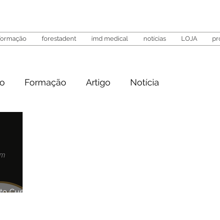
formação
forestadent
imd medical
notícias
LOJA
pr
to
Formação
Artigo
Notícia
ato Cursos